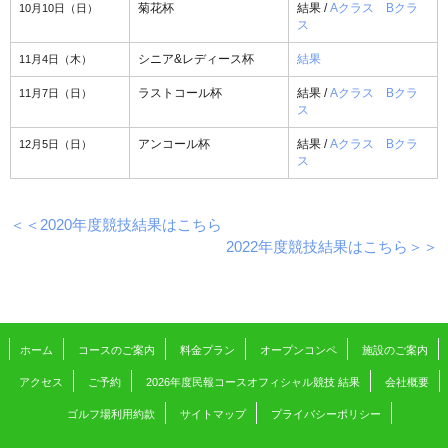
10月10日（日）
菊花杯
結果 /
Aクラス
Bクラ
ス
11月4日（木）
シニア&レディース杯
結果
11月7日（日）
ラストコール杯
結果 /
Aクラス
Bクラ
ス
12月5日（日）
アンコール杯
結果 /
Aクラス
Bクラ
ス
＜＜2020年度競技結果はこちら
2022年度競技結果はこちら＞＞
ホーム
コースのご案内
料金プラン
オープンコンペ
施設のご案内
アクセス
ご予約
2026年度民報コースオフィシャル競技 結果
会社概要
ゴルフ場利用約款
サイトマップ
プライバシーポリシー