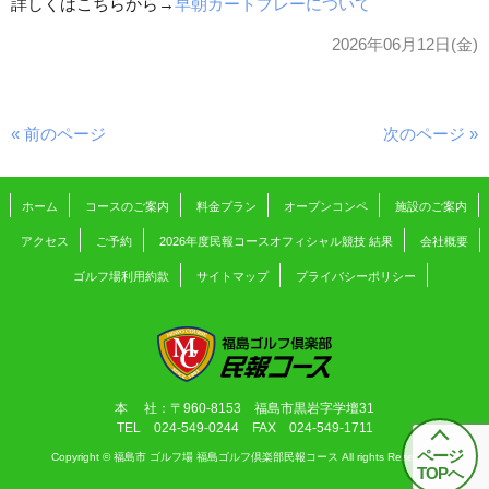
詳しくはこちらから→
早朝カートプレーについて
2026年06月12日(金)
« 前のページ
次のページ »
ホーム
コースのご案内
料金プラン
オープンコンペ
施設のご案内
アクセス
ご予約
2026年度民報コースオフィシャル競技 結果
会社概要
ゴルフ場利用約款
サイトマップ
プライバシーポリシー
本 社：〒960-8153 福島市黒岩字学壇31
TEL 024-549-0244 FAX 024-549-1711
ページ
Copyright © 福島市 ゴルフ場 福島ゴルフ倶楽部民報コース All rights Reserved.
TOPへ