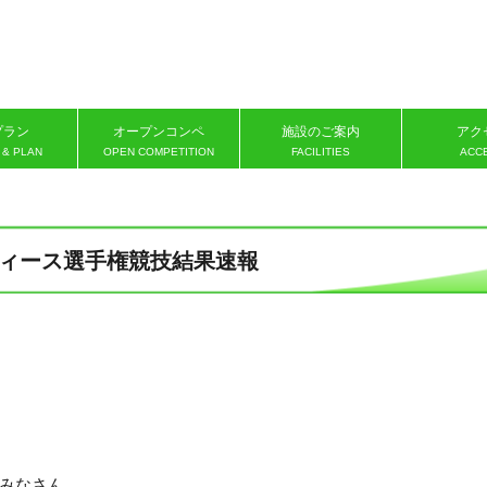
プラン
オープンコンペ
施設のご案内
アク
 & PLAN
OPEN COMPETITION
FACILITIES
ACC
ディース選手権競技結果速報
みなさん