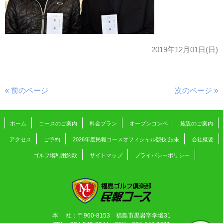
2019年12月01日(日)
« 前のページ
次のページ »
ホーム
コースのご案内
料金プラン
オープンコンペ
施設のご案内
アクセス
ご予約
2026年度民報コースオフィシャル競技 結果
会社概要
ゴルフ場利用約款
サイトマップ
プライバシーポリシー
本 社：〒960-8153 福島市黒岩字学壇31